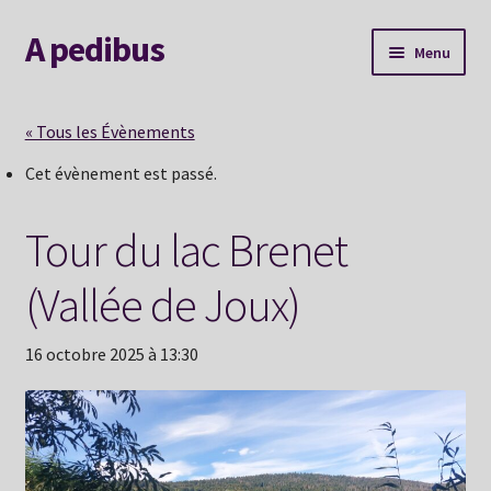
A pedibus
Aller
Aller
Menu
à
au
la
contenu
AGENDA
navigation
« Tous les Évènements
Nouvelle voie
Cet évènement est passé.
Explorer le site
Tour du lac Brenet
Me contacter
(Vallée de Joux)
Album souvenirs
16 octobre 2025 à 13:30
Mon Hexaperso 2026