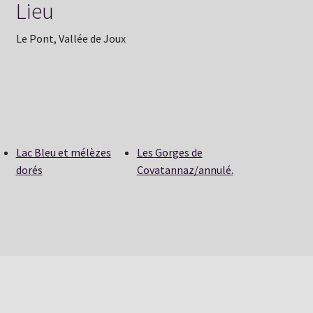
Lieu
Le Pont, Vallée de Joux
Lac Bleu et mélèzes
Les Gorges de
dorés
Covatannaz/annulé.