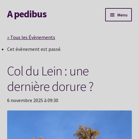
A pedibus
Aller
Aller
Menu
à
au
la
contenu
AGENDA
navigation
« Tous les Évènements
Nouvelle voie
Cet évènement est passé.
Explorer le site
Col du Lein : une
Me contacter
dernière dorure ?
Album souvenirs
6 novembre 2025 à 09:30
Mon Hexaperso 2026