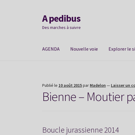
A pedibus
Aller
Aller
à
au
Des marches à suivre
la
contenu
navigation
AGENDA
Nouvelle voie
Explorer le s
Publié le
10 août 2015
par
Madelon
—
Laisser un 
Bienne – Moutier p
Boucle jurassienne 2014