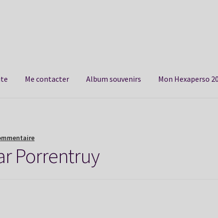
ite
Me contacter
Album souvenirs
Mon Hexaperso 2
commentaire
ar Porrentruy