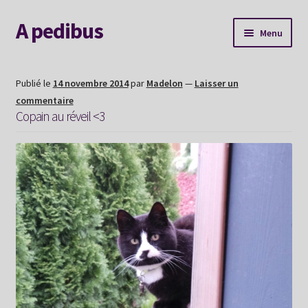
A pedibus
Aller
Aller
Menu
à
au
la
contenu
AGENDA
navigation
Publié le
14 novembre 2014
par
Madelon
—
Laisser un
commentaire
Nouvelle voie
Copain au réveil <3
Explorer le site
Me contacter
Album souvenirs
Mon Hexaperso 2026