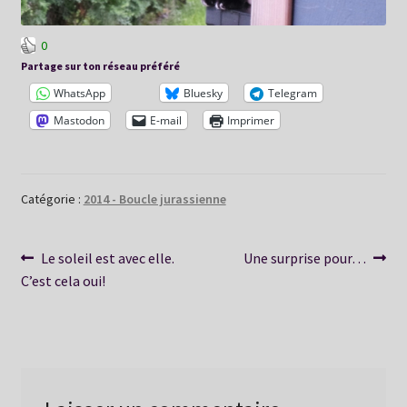
0
Partage sur ton réseau préféré
WhatsApp
Bluesky
Telegram
Mastodon
E-mail
Imprimer
Catégorie :
2014 - Boucle jurassienne
Navigation
Article
Article
Le soleil est avec elle.
Une surprise pour…
précédent :
suivant :
C’est cela oui!
de
l’article