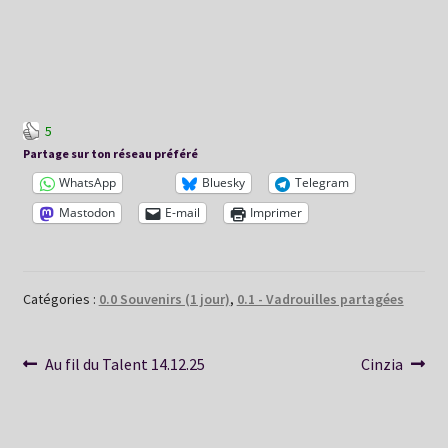
5
Partage sur ton réseau préféré
WhatsApp
Bluesky
Telegram
Mastodon
E-mail
Imprimer
Catégories :
0.0 Souvenirs (1 jour)
,
0.1 - Vadrouilles partagées
Navigation
Article
Article
Au fil du Talent 14.12.25
Cinzia
précédent :
suivant :
de
l’article