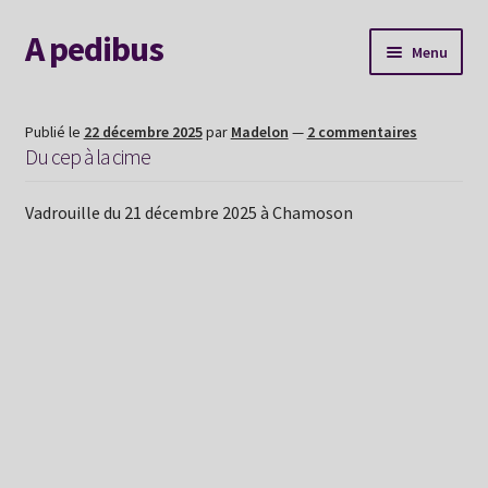
A pedibus
Aller
Aller
Menu
à
au
la
contenu
AGENDA
navigation
Publié le
22 décembre 2025
par
Madelon
—
2 commentaires
Du cep à la cime
Nouvelle voie
Vadrouille du 21 décembre 2025 à Chamoson
Explorer le site
Me contacter
Album souvenirs
Mon Hexaperso 2026