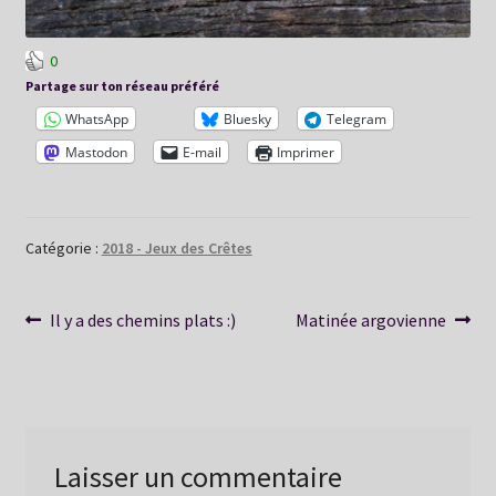
0
Partage sur ton réseau préféré
WhatsApp
Bluesky
Telegram
Mastodon
E-mail
Imprimer
Catégorie :
2018 - Jeux des Crêtes
Navigation
Article
Article
Il y a des chemins plats :)
Matinée argovienne
précédent :
suivant :
de
l’article
Laisser un commentaire