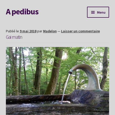
A pedibus
Aller
Aller
Menu
à
au
la
contenu
AGENDA
navigation
Publié le
9 mai 2018
par
Madelon
—
Laisser un commentaire
Gai matin
Nouvelle voie
Explorer le site
Me contacter
Album souvenirs
Mon Hexaperso 2026