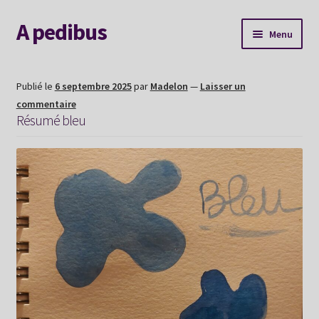
A pedibus
Aller
Aller
Menu
à
au
la
contenu
AGENDA
navigation
Publié le
6 septembre 2025
par
Madelon
—
Laisser un
commentaire
Nouvelle voie
Résumé bleu
Explorer le site
Me contacter
Album souvenirs
Mon Hexaperso 2026