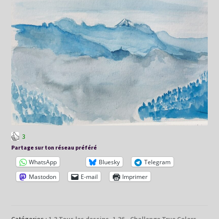
3
Partage sur ton réseau préféré
WhatsApp
Bluesky
Telegram
Mastodon
E-mail
Imprimer
Catégories :
1.3 Tous les dessins
,
1.36 - Challenge True Colors