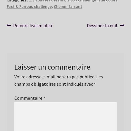
Fast & Furious challenge
,
Chemin faisant
Navigation
Article
Article
Peindre live en bleu
Dessiner la nuit
précédent :
suivant :
de
l’article
Laisser un commentaire
Votre adresse e-mail ne sera pas publiée.
Les
champs obligatoires sont indiqués avec
*
Commentaire
*