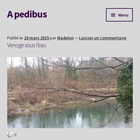
A pedibus
Aller
Aller
Menu
à
au
la
contenu
AGENDA
navigation
Publié le
29 mars 2015
par
Madelon
—
Laisser un commentaire
Venoge sous l’eau
Nouvelle voie
Explorer le site
Me contacter
Album souvenirs
Mon Hexaperso 2026
0