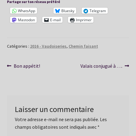
Partage sur ton réseau préféré
WhatsApp
Bluesky
Telegram
Mastodon
E-mail
Imprimer
Catégories :
2016 - Vaudoiseries
,
Chemin faisant
Navigation
Article
Article
Bon appétit!
Valais conjugué à ….
précédent :
suivant :
de
l’article
Laisser un commentaire
Votre adresse e-mail ne sera pas publiée.
Les
champs obligatoires sont indiqués avec
*