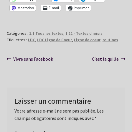
Mastodon
E-mail
Imprimer
Catégories :
1.1 Tous les textes
,
1.11 - Textes choisis
Étiquettes :
LDC
,
LDC Ligne de Coeur
,
Ligne de coeur
,
routines
Navigation
Article
Article
Vivre sans Facebook
C’est la quille
précédent :
suivant :
de
l’article
Laisser un commentaire
Votre adresse e-mail ne sera pas publiée.
Les
champs obligatoires sont indiqués avec
*