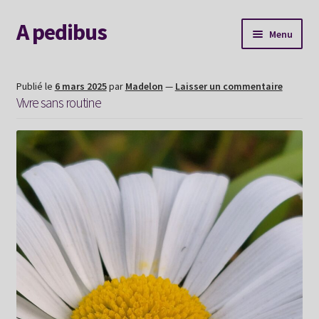
A pedibus
Aller
Aller
Menu
à
au
la
contenu
AGENDA
navigation
Publié le
6 mars 2025
par
Madelon
—
Laisser un commentaire
Vivre sans routine
Nouvelle voie
Explorer le site
Me contacter
Album souvenirs
Mon Hexaperso 2026