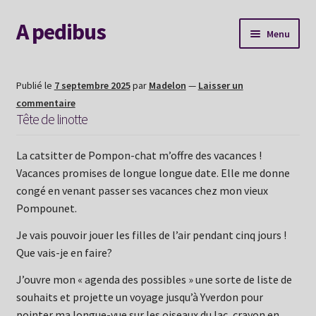
A pedibus
Aller
Aller
Menu
à
au
la
contenu
AGENDA
navigation
Publié le
7 septembre 2025
par
Madelon
—
Laisser un
commentaire
Nouvelle voie
Tête de linotte
Explorer le site
La catsitter de Pompon-chat m’offre des vacances !
Vacances promises de longue longue date. Elle me donne
Me contacter
congé en venant passer ses vacances chez mon vieux
Pompounet.
Album souvenirs
Je vais pouvoir jouer les filles de l’air pendant cinq jours !
Que vais-je en faire?
Mon Hexaperso 2026
J’ouvre mon « agenda des possibles » une sorte de liste de
souhaits et projette un voyage jusqu’à Yverdon pour
pointer ma longue-vue sur les oiseaux du lac, crayon en