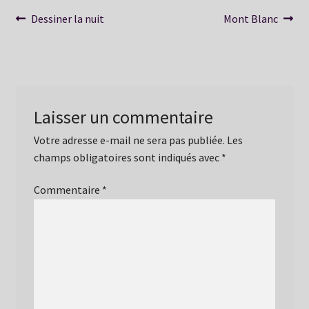
Navigation
Article
Article
Dessiner la nuit
Mont Blanc
précédent :
suivant :
de
l’article
Laisser un commentaire
Votre adresse e-mail ne sera pas publiée.
Les
champs obligatoires sont indiqués avec
*
Commentaire
*