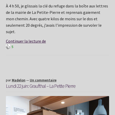
À 4 h 50, je glissais la clé du refuge dans la boîte aux lettres
de la mairie de La Petite-Pierre et reprenais gaiement
mon chemin. Avec quatre kilos de moins sur le dos et
seulement 20 degrés, j’avais l’impression de survoler le
sujet.
Mardi
Continuer la lecture de
5
23
juin:
La
Petite
Pierre
–
par
Madelon
—
Un commentaire
Lundi 22 juin: Graufthal – La Petite Pierre
Lichtenberg