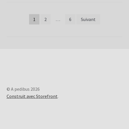
Grand
Tetra
Pagination
1
2
…
6
Suivant
–
Saverne
des
publications
© A pedibus 2026
Construit avec Storefront
.