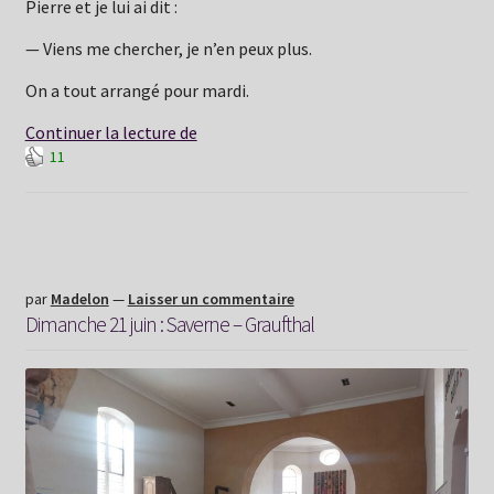
Pierre et je lui ai dit :
— Viens me chercher, je n’en peux plus.
On a tout arrangé pour mardi.
Lundi
Continuer la lecture de
11
22
juin:
Graufthal
–
La
Petite
par
Madelon
—
Laisser un commentaire
Dimanche 21 juin : Saverne – Graufthal
Pierre