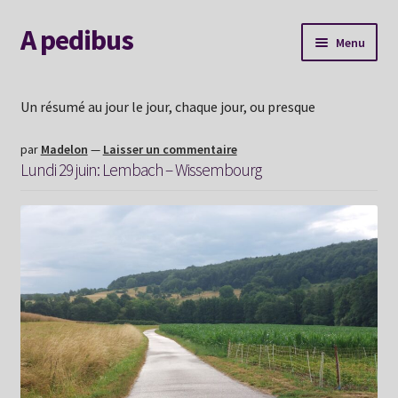
A pedibus
Aller
Aller
Menu
à
au
la
contenu
AGENDA
navigation
Un résumé au jour le jour, chaque jour, ou presque
Nouvelle voie
par
Madelon
—
Laisser un commentaire
Lundi 29 juin: Lembach – Wissembourg
Explorer le site
Me contacter
Album souvenirs
Mon Hexaperso 2026