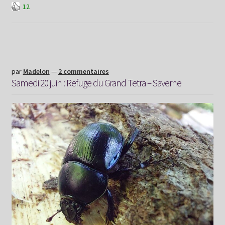
12
21
juin
:
Saverne
–
Graufthal
par
Madelon
—
2 commentaires
Samedi 20 juin : Refuge du Grand Tetra – Saverne