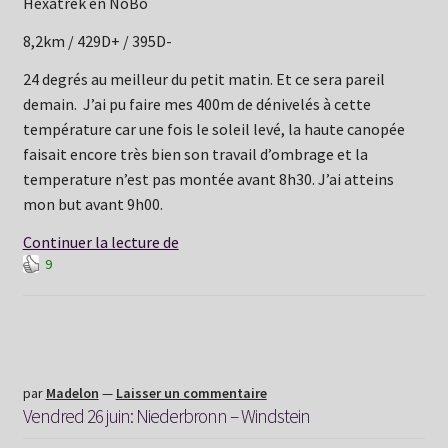
Hexatrek en NoBo
8,2km / 429D+ / 395D-
24 degrés au meilleur du petit matin. Et ce sera pareil
demain. J’ai pu faire mes 400m de dénivelés à cette
température car une fois le soleil levé, la haute canopée
faisait encore très bien son travail d’ombrage et la
temperature n’est pas montée avant 8h30. J’ai atteins
mon but avant 9h00.
Samedi
Continuer la lecture de
9
27
juin:
Windstein
–
Obersteinbach
par
Madelon
—
Laisser un commentaire
Vendred 26 juin: Niederbronn – Windstein