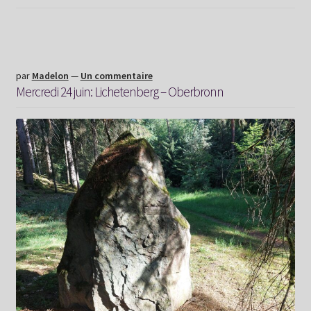
juin:
Oberbronn
–
Niederbronn
par
Madelon
—
Un commentaire
Mercredi 24 juin: Lichetenberg – Oberbronn