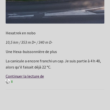
Hexatrek en nobo
10,5 km / 353 m D+ / 340 m D-
Une Hexa-buissonnière de plus
La canicule a encore franchi un cap. Je suis partie à 4 h 40,
alors qu’il faisait déjà 22 °C.
Vendred
Continuer la lecture de
8
26
juin:
Niederbronn
–
Windstein