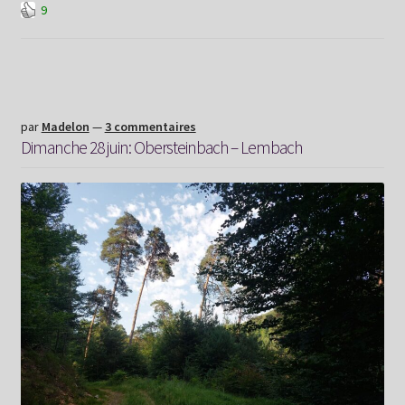
9
29
juin:
Lembach
–
Wissembourg
par
Madelon
—
3 commentaires
Dimanche 28 juin: Obersteinbach – Lembach